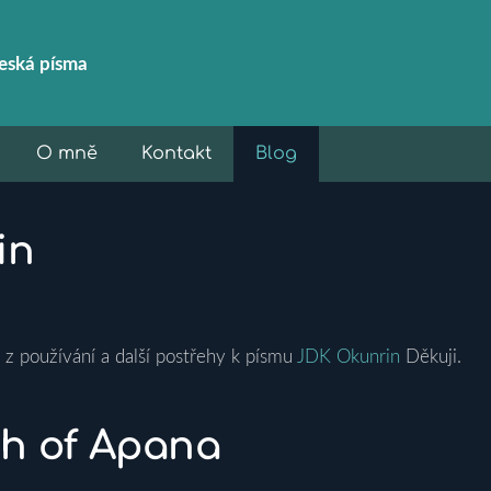
eská
písma
O mně
Kontakt
Blog
in
 z používání a další postřehy k písmu
JDK Okunrin
Děkuji.
ch of Apana