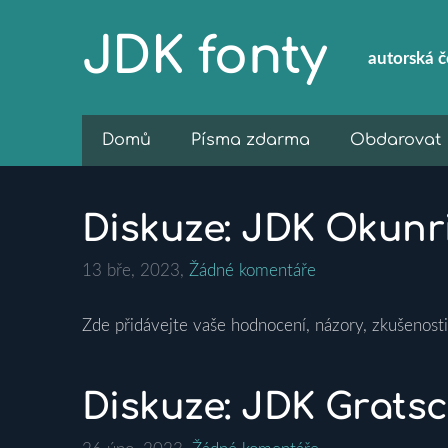
JDK fonty
autorská
č
Domů
Písma zdarma
Obdarovat
Diskuze: JDK Okunr
13 bře, 2023,
Žádné komentáře
Zde přidávejte vaše hodnocení, názory, zkušenosti
Diskuze: JDK Grats