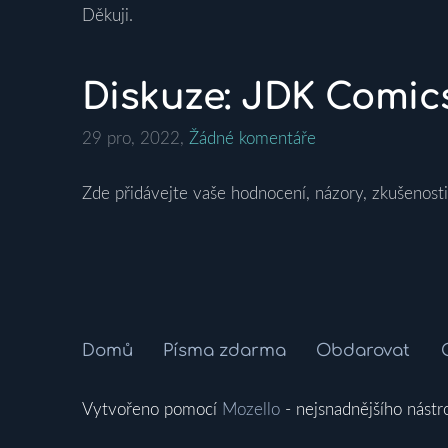
Děkuji.
Diskuze: JDK Comi
29 pro, 2022,
Žádné komentáře
Zde přidávejte vaše hodnocení, názory, zkušenosti
Domů
Písma zdarma
Obdarovat
Vytvořeno pomocí
Mozello
- nejsnadnějšího nástr