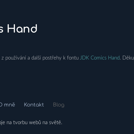
cs Hand
 z používání a další postřehy k fontu
JDK Comics Hand
. Děkuj
O mně
Kontakt
Blog
oje na tvorbu webů na světě.