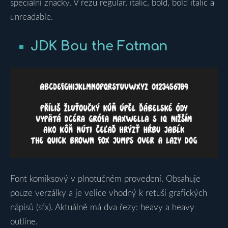
speciální značky. V řezu regular, italic, bold, bold italic a
unreadable.
JDK Bou the Fatman
Font komiksový v plnotučném provedení. Obsahuje
pouze verzálky a je velice vhodný k retuši grafických
nápisů (sfx). Aktuálně má dva řezy: heavy a heavy
outline.