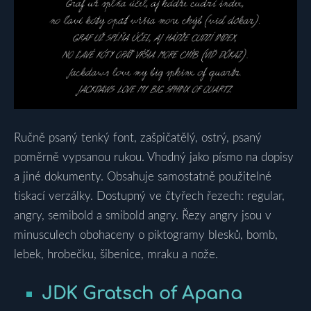
Ručně psaný tenký font, zašpičatělý, ostrý, psaný
poměrně vypsanou rukou. Vhodný jako písmo na dopisy
a jiné dokumenty. Obsahuje samostatně použitelné
tiskací verzálky. Dostupný ve čtyřech řezech: regular,
angry, semibold a smibold angry. Řezy angry jsou v
minusculech obohaceny o piktogramy blesků, bomb,
lebek, hrobečku, šibenice, mraku a nože.
JDK Gratsch of Apana