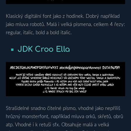
Klasický digitální font jako z hodinek. Dobrý například
jako mluva robotů. Malá i velká písmena, celkem 4 řezy:
regular, italic, bold a bold italic.
JDK Croo Ella
Strašidelné snadno čitelné písmo, vhodné jako nepříliš
hrůzný monsterfont, například mluva orků, skřetů, obrů
atp. Vhodné i k retuši sfx. Obsahuje malá a velká