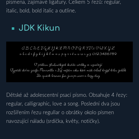
písmena, zajímavé ligatury. Celkem 5 řezů: regular,
italic, bold, bold italic a outline.
JDK Kikun
Dětské až adolescentní psací písmo. Obsahuje 4 řezy:
regular, calligraphic, love a song. Poslední dva jsou
rozšířením řezu regullar o obrátky okolo písmen
navozující náladu (srdíčka, květy, notičky).