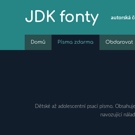
JDK fonty
autorská
č
Domů
Písma zdarma
Obdarovat
Dětské až adolescentní psací písmo. Obsahuje 4
navozující nálad