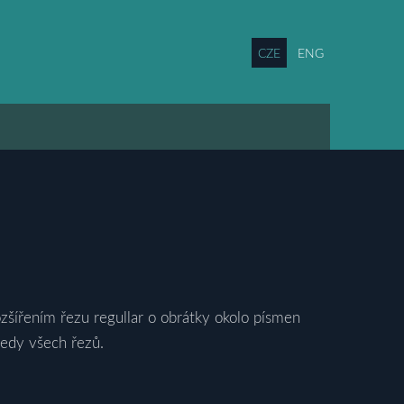
CZE
ENG
rozšířením řezu regullar o obrátky okolo písmen
hledy všech řezů.