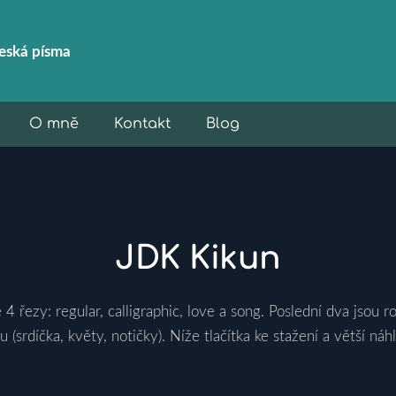
eská
písma
O mně
Kontakt
Blog
JDK Kikun
 řezy: regular, calligraphic, love a song. Poslední dva jsou 
u (srdíčka, květy, notičky). Níže tlačítka ke stažení a větší ná