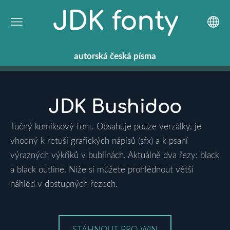
JDK fonty
autorská
česká
písma
JDK Bushidoo
Tučný komiksový font. Obsahuje pouze verzálky, je
vhodný k retuši grafických nápisů (sfx) a k psaní
výrazných výkřiků v bublinách. Aktuálně dva řezy: black
a black outline.
Níže si můžete prohlédnout větší
náhled v dostupných řezech.
STÁHNOUT PRO WIN